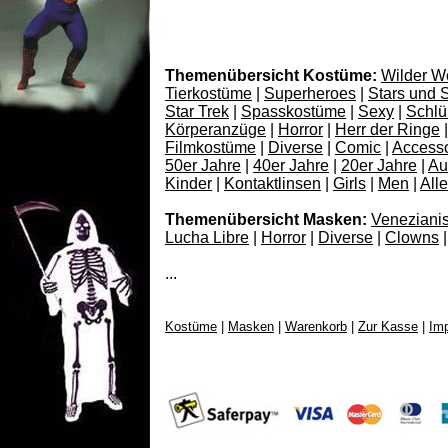
Themenübersicht Kostüme:
Wilder W
Tierkostüme
|
Superheroes
|
Stars und 
Star Trek
|
Spasskostüme
|
Sexy
|
Schl
Körperanzüge
|
Horror
|
Herr der Ringe
|
Filmkostüme
|
Diverse
|
Comic
|
Accesso
50er Jahre
|
40er Jahre
|
20er Jahre
|
Au
Kinder
|
Kontaktlinsen
|
Girls
|
Men
|
All
Themenübersicht Masken:
Veneziani
Lucha Libre
|
Horror
|
Diverse
|
Clowns
|
...
Kostüme
|
Masken
|
Warenkorb
|
Zur Kasse
|
Im