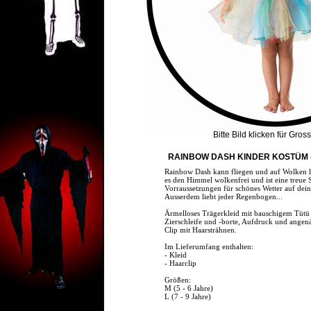
Bitte Bild klicken für Gros
RAINBOW DASH KINDER KOSTÜM -
Rainbow Dash kann fliegen und auf Wolken l
es den Himmel wolkenfrei und ist eine treue S
Vorraussetzungen für schönes Wetter auf dein
Ausserdem liebt jeder Regenbogen...
Ärmelloses Trägerkleid mit bauschigem Tütü 
Zierschleife und -borte, Aufdruck und angenä
Clip mit Haarsträhnen.
Im Lieferumfang enthalten:
- Kleid
- Haarclip
Größen:
M (5 - 6 Jahre)
L (7 - 9 Jahre)