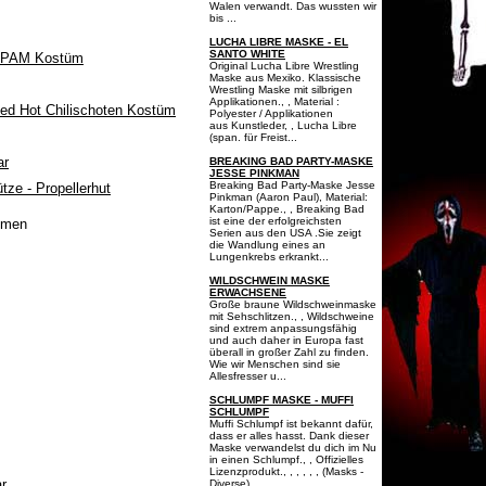
Walen verwandt. Das wussten wir
bis ...
LUCHA LIBRE MASKE - EL
SANTO WHITE
Original Lucha Libre Wrestling
Maske aus Mexiko. Klassische
Wrestling Maske mit silbrigen
Applikationen., , Material :
Polyester / Applikationen
aus Kunstleder, , Lucha Libre
(span. für Freist...
BREAKING BAD PARTY-MASKE
JESSE PINKMAN
Breaking Bad Party-Maske Jesse
Pinkman (Aaron Paul), Material:
Karton/Pappe., , Breaking Bad
ist eine der erfolgreichsten
ümen
Serien aus den USA .Sie zeigt
die Wandlung eines an
Lungenkrebs erkrankt...
WILDSCHWEIN MASKE
ERWACHSENE
Große braune Wildschweinmaske
mit Sehschlitzen., , Wildschweine
sind extrem anpassungsfähig
und auch daher in Europa fast
überall in großer Zahl zu finden.
Wie wir Menschen sind sie
Allesfresser u...
SCHLUMPF MASKE - MUFFI
SCHLUMPF
Muffi Schlumpf ist bekannt dafür,
dass er alles hasst. Dank dieser
Maske verwandelst du dich im Nu
in einen Schlumpf., , Offizielles
Lizenzprodukt., , , , , , (Masks -
r
Diverse),