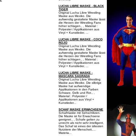
LUCHA LIBRE MASKE - BLACK
TIGER
Original Lucha Libre Wrestling
Maske aus Mexiko. Die
aufwendig gestaltete Maske lässt
die Herzen der Wrestling Fans
höher schlagen., , Material :
Polyester / Applikationen aus
Vinyl + Kunstleder, ...
LUCHA LIBRE MASKE - COCO
ROJO
Original Lucha Libre Wrestling
Maske aus Mexiko. Die
aufwendig gestaltete Maske lässt
die Herzen der Wrestling Fans
höher schlagen., , Material :
Polyester / Applikationen aus
Vinyl + Kunstleder, ...
LUCHA LIBRE MASKE -
MASCARA SAGRADA
Original Lucha Libre Wrestling
Maske aus Mexiko. Die silbrige
Maske hat aufwendige
Applikationen in den Farben
Schwarz, Gelb und Rot., ,
Material : Polyester /
Applikationen aus Vinyl +
Kunstleder...
SCHAF MASKE ERWACHSENE
Schafmaske mit Sehschlitzen.
Die Maske ist für Erwachsene
geeignet., , Schafe gelten zu
unrecht als nicht sehr intelligent.
Das Schaf ist eines der ältesten
Nutztiere der Menscheit., ,
Materia...