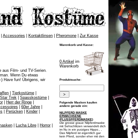
|
Accessories
|
Kontaktlinsen
|
Pheromone
|
Zur Kasse
Warenkorb und Kasse:
0 Artikel
im
Warenkorb
 aus Film- und TV-Serien.
atman. Wenn Du etwas
-)
Have fun!
Übrigens, wir
Produktsuche:
affen
|
Tierkostüme
|
Star Trek
|
Spasskostüme
|
or
|
Herr der Ringe
|
Folgende Masken kaufen
andere gerade ein:
cessoires
|
60er Jahre
|
es
|
Perücken
|
Kinder
|
NILPFERD MASKE
ERWACHSENE
(FLUSSPFERDMASKE)
Die grosse graue Nilpferdmaske
masken
|
Lucha Libre
|
Horror
|
mit Sehschlitzen verwandelt dich
im Nu in ein putziges Hippo., ,
Das Nilpferd ist eigentlich gar
kein Pferd, sonder eher mit den