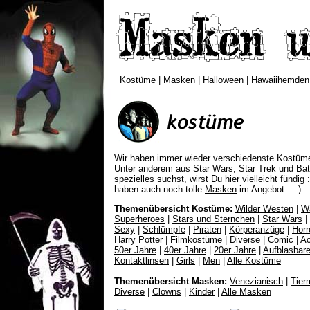
Kostüme
|
Masken
|
Halloween
|
Hawaiihemden
Wir haben immer wieder verschiedenste Kostüme
Unter anderem aus Star Wars, Star Trek und B
spezielles suchst, wirst Du hier vielleicht
fündig :
haben auch noch tolle
Masken
im Angebot... :)
Themenübersicht Kostüme:
Wilder Westen
|
W
Superheroes
|
Stars und Sternchen
|
Star Wars
|
Sexy
|
Schlümpfe
|
Piraten
|
Körperanzüge
|
Horr
Harry Potter
|
Filmkostüme
|
Diverse
|
Comic
|
Ac
50er Jahre
|
40er Jahre
|
20er Jahre
|
Aufblasbar
Kontaktlinsen
|
Girls
|
Men
|
Alle Kostüme
Themenübersicht Masken:
Venezianisch
|
Tier
Diverse
|
Clowns
|
Kinder
|
Alle Masken