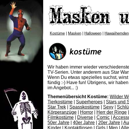
Kostüme
|
Masken
|
Halloween
|
Hawaiihemden
Wir haben immer wieder verschiedenst
TV-Serien. Unter anderem aus Star War
Wenn Du etwas spezielles suchst, wirst D
fündig :-)
Have fun!
Übrigens, wir haben
im Angebot... :)
Themenübersicht Kostüme:
Wilder W
Tierkostüme
|
Superheroes
|
Stars und 
Star Trek
|
Spasskostüme
|
Sexy
|
Schl
Körperanzüge
|
Horror
|
Herr der Ringe
|
Filmkostüme
|
Diverse
|
Comic
|
Accesso
50er Jahre
|
40er Jahre
|
20er Jahre
|
Au
Kinder
|
Kontaktlinsen
|
Girls
|
Men
|
All