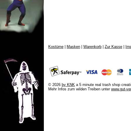
Kostüme
|
Masken
|
Warenkorb
|
Zur Kasse
|
Im
© 2026
by KNK
a 5 minute real trash shop cre
Mehr Infos zum wilden Treiben unter
www.gut-ver