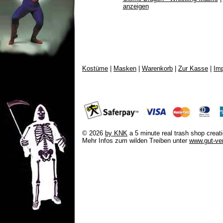
anzeigen
Kostüme
|
Masken
|
Warenkorb
|
Zur Kasse
|
Im
© 2026
by KNK
a 5 minute real trash shop cre
Mehr Infos zum wilden Treiben unter
www.gut-ver