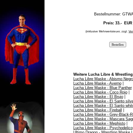
Bestellnummer: GTW
Preis:
33.-
EUR
(inklusive Mehrwertsteuer, zzgl.
Ve
Weitere Lucha Libre & Wrestlin
Lucha Libre Maske - Abismo Negr
Lucha Libre Maske - Averno
|
Lucha Libre Maske - Blue Panther
Lucha Libre Maske - Coco Rojo
|
Lucha Libre Maske - El Brujo
|
Lucha Libre Maske - El Santo silve
Lucha Libre Maske - El Santo whit
Lucha Libre Maske - Fireball
|
Lucha Libre Maske - Grey-Black-R
Lucha Libre Maske - Mascara Sag
Lucha Libre Maske - Mephisto
|
Lucha Libre Maske - Psychodelico
Ultimo Dragon - Wrestling Maske
|